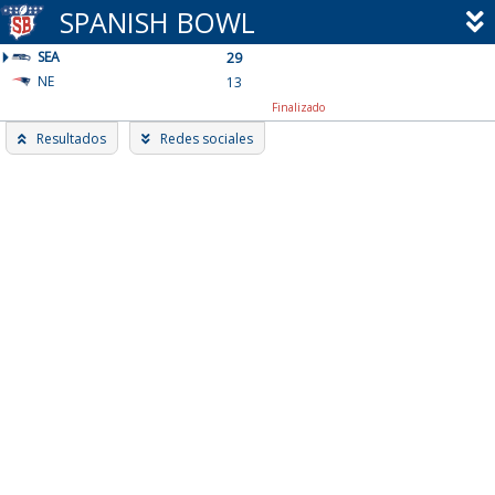
Skip
SPANISH BOWL
to
SEA
content
29
NE
13
Finalizado
Resultados
Redes sociales