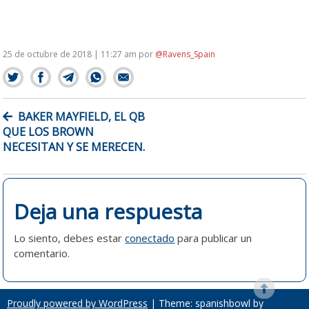
25 de octubre de 2018 | 11:27 am
por
@Ravens_Spain
NAVEGACIÓN
BAKER MAYFIELD, EL QB
DE
QUE LOS BROWN
ENTRADAS
NECESITAN Y SE MERECEN.
Deja una respuesta
Lo siento, debes estar
conectado
para publicar un
comentario.
Proudly powered by WordPress
|
Theme: spanishbowl by