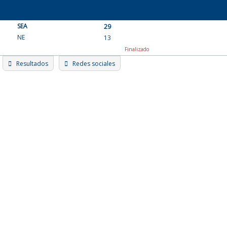
Skip
to
SEA
content
29
NE
13
Finalizado
Resultados
Redes sociales