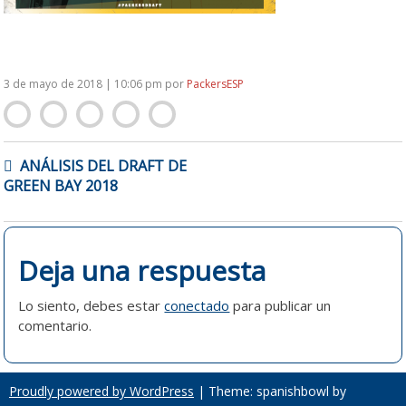
3 de mayo de 2018 | 10:06 pm
por
PackersESP
NAVEGACIÓN
ANÁLISIS DEL DRAFT DE
DE
GREEN BAY 2018
ENTRADAS
Deja una respuesta
Lo siento, debes estar
conectado
para publicar un
comentario.
Proudly powered by WordPress
|
Theme: spanishbowl by