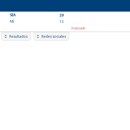
Skip
to
SEA
content
29
NE
13
Finalizado
Resultados
Redes sociales