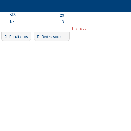
Skip
to
SEA
content
29
NE
13
Finalizado
Resultados
Redes sociales