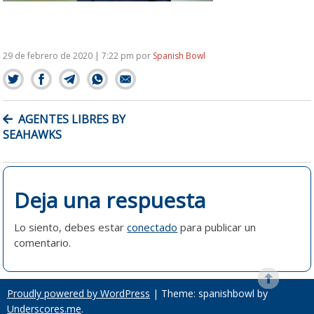
29 de febrero de 2020 | 7:22 pm
por
Spanish Bowl
NAVEGACIÓN
AGENTES LIBRES BY
DE
SEAHAWKS
ENTRADAS
Deja una respuesta
Lo siento, debes estar
conectado
para publicar un
comentario.
Proudly powered by WordPress
|
Theme: spanishbowl by
Underscores.me
.