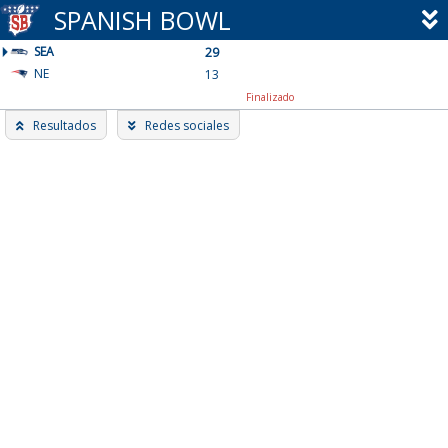
Skip
SPANISH BOWL
to
SEA
content
29
NE
13
Finalizado
Resultados
Redes sociales